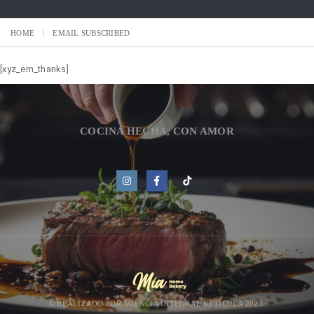
HOME
EMAIL SUBSCRIBED
[xyz_em_thanks]
COCINA HECHA, CON AMOR
© REALIZADO POR
AGENCIA INTEGRAL RETÍCULA 2023.